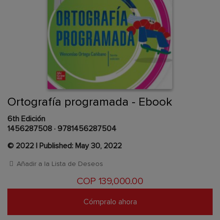
Skip
to
the
beginning
Content Area
of
Ortografía programada - Ebook
the
images
6th Edición
gallery
1456287508
·
9781456287504
© 2022 | Published: May 30, 2022
Añadir a la Lista de Deseos
COP 139,000.00
Cómpralo ahora