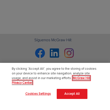
Síguenos McGraw Hill:
Facebook
Linkedin
Instagram
¡Aprendizaje tan único como tú! ®
By clicking “Accept All”, you agree to the storing of cookies
on your device to enhance site navigation, analyze site
usage, and assist in our marketing efforts.
McGraw Hill
Sobre Nosotros
Privacy Center
Acerca de McGraw Hill
Cookies Settings
Accept All
Accesibilidad en el sitio