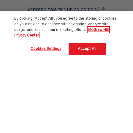
¡Aprendizaje tan único como tú! ®
By clicking “Accept All”, you agree to the storing of cookies
on your device to enhance site navigation, analyze site
Sobre Nosotros
usage, and assist in our marketing efforts.
McGraw Hill
Privacy Center
Acerca de McGraw Hill
Cookies Settings
Accept All
Accesibilidad en el sitio
Centro de confianza
Nuestra aproximación a la Inteligencia Artificial (IA)
Empleos
Educación Superior
Catálogo 2026