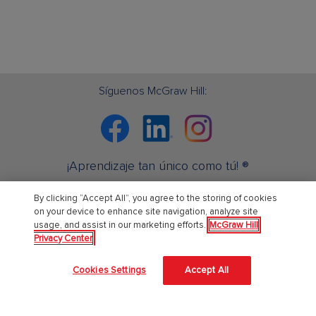
Síguenos McGraw Hill:
Facebook
Linkedin
Instagram
¡Aprendizaje tan único como tú! ®
By clicking “Accept All”, you agree to the storing of cookies
Sobre Nosotros
on your device to enhance site navigation, analyze site
usage, and assist in our marketing efforts.
McGraw Hill
Privacy Center
Acerca de McGraw Hill
Cookies Settings
Accept All
Accesibilidad en el sitio
Centro de confianza