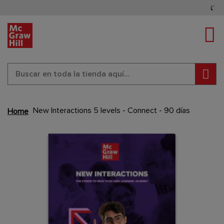
Cam
Busc
Skip
to
New Interactions 5 levels - Connect - 90 días
Home
the
end
Content Area
Content Area
of
the
images
gallery