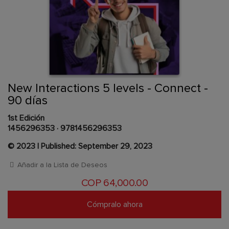
Skip
to
the
beginning
Content Area
of
New Interactions 5 levels - Connect -
the
90 días
images
gallery
1st Edición
1456296353
·
9781456296353
© 2023 | Published: September 29, 2023
Añadir a la Lista de Deseos
COP 64,000.00
Cómpralo ahora