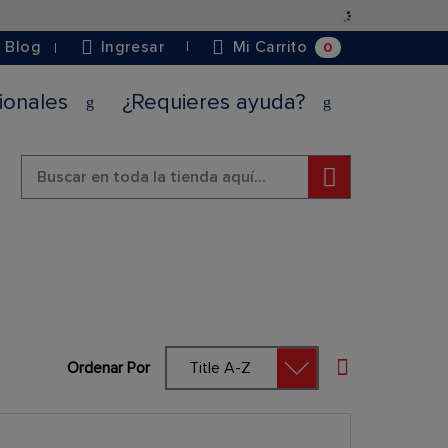
Saltar
a
0
Blog
Ingresar
Mi Carrito
Contenido
cionales
¿Requieres ayuda?
Buscar
Ordenar Por
Fijar Órden De