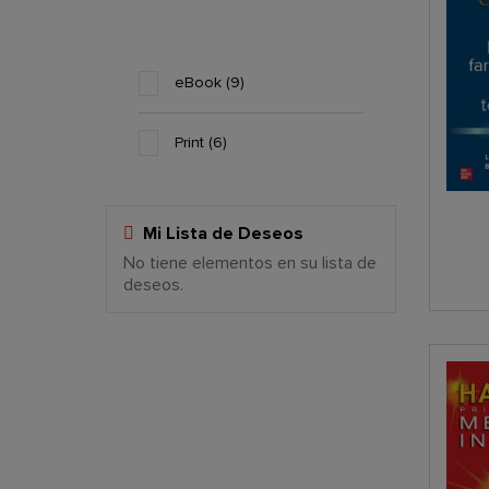
eBook
9
Print
6
Mi Lista de Deseos
No tiene elementos en su lista de
Elementos Añadidos Re
deseos.