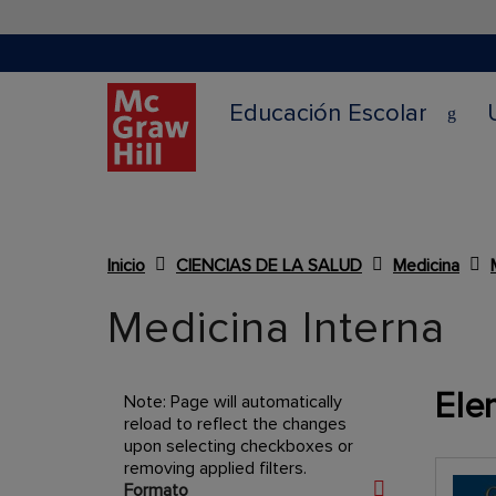
Educación Escolar
Inicio
CIENCIAS DE LA SALUD
Medicina
Content Area
Medicina Interna
Ele
Note: Page will automatically
reload to reflect the changes
upon selecting checkboxes or
removing applied filters.
Opciones de Compra
Formato